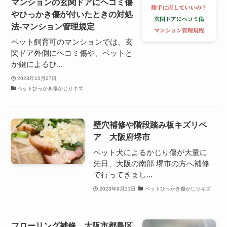
マンションの玄関ドアにヘコミ傷
やひっかき傷が付いたときの対処
法-マンション管理規定
ペット飼育可のマンションでは、玄
関ドア外側にヘコミ傷や、ペットと
か鍵によるひ...
2023年10月27日
ペットひっかき傷かじりキズ
壁穴補修や階段踏み板キズリペ
ア 大阪府堺市
ペット犬によるかじり傷が大量に
先日、大阪の南部 堺市の方へ補修
で行ってきまし...
2023年9月11日
ペットひっかき傷かじりキズ
フローリング補修 大阪市都島区