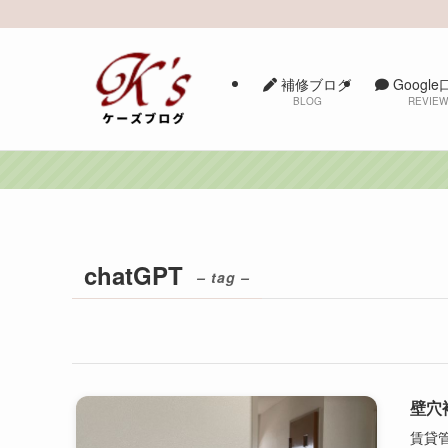
補修ブログ
Googl
BLOG
REVIE
chatGPT
– tag –
壁穴
賃貸