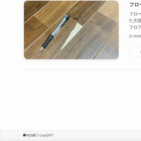
フロ
フロ
た欠
フロア
202
HOME
chatGPT