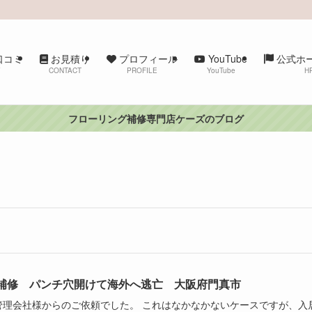
e口コミ
お見積り
プロフィール
YouTube
公式ホ
W
CONTACT
PROFILE
YouTube
H
フローリング補修専門店ケーズのブログ
補修 パンチ穴開けて海外へ逃亡 大阪府門真市
管理会社様からのご依頼でした。 これはなかなかないケースですが、入