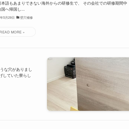
日本語もあまりできない海外からの研修生で、 その会社での研修期間中
国へ帰国し...
3年5月29日
壁穴補修
ような穴がありまし
げしていた寮らし